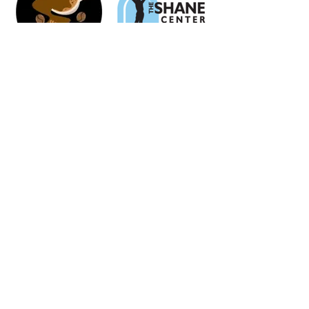
The Perk on Park
Shane Lalani
Live Bluegrass Thrs
Center
5-7 pm
415 East Lewis
113 West Park
(406) 223-7393
The 1900 Event
Trackside Event
Center
Space
103 North Main
117 West Park Street