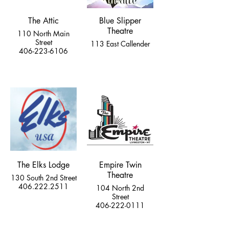
The Attic
Blue Slipper
Theatre
110 North Main
Street
113 East Callender
406-223-6106
The Elks Lodge
Empire Twin
Theatre
130 South 2nd Street
406.222.2511
104 North 2nd
Street
406-222-0111